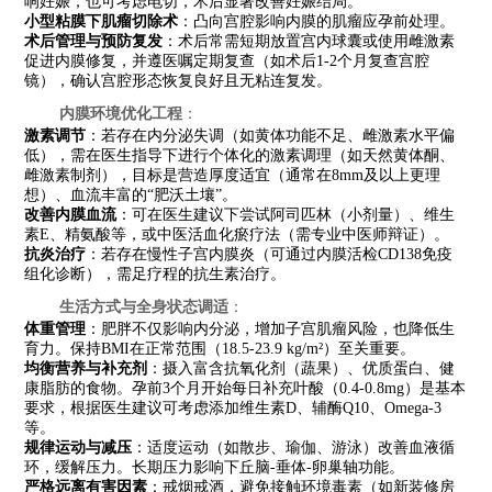
响妊娠，也可考虑电切，术后显著改善妊娠结局。
小型粘膜下肌瘤切除术
：凸向宫腔影响内膜的肌瘤应孕前处理。
术后管理与预防复发
：术后常需短期放置宫内球囊或使用雌激素
促进内膜修复，并遵医嘱定期复查（如术后1-2个月复查宫腔
镜），确认宫腔形态恢复良好且无粘连复发。
内膜环境优化工程
：
激素调节
：若存在内分泌失调（如黄体功能不足、雌激素水平偏
低），需在医生指导下进行个体化的激素调理（如天然黄体酮、
雌激素制剂），目标是营造厚度适宜（通常在8mm及以上更理
想）、血流丰富的“肥沃土壤”。
改善内膜血流
：可在医生建议下尝试阿司匹林（小剂量）、维生
素E、精氨酸等，或中医活血化瘀疗法（需专业中医师辩证）。
抗炎治疗
：若存在慢性子宫内膜炎（可通过内膜活检CD138免疫
组化诊断），需足疗程的抗生素治疗。
生活方式与全身状态调适
：
体重管理
：肥胖不仅影响内分泌，增加子宫肌瘤风险，也降低生
育力。保持BMI在正常范围（18.5-23.9 kg/m²）至关重要。
均衡营养与补充剂
：摄入富含抗氧化剂（蔬果）、优质蛋白、健
康脂肪的食物。孕前3个月开始每日补充叶酸（0.4-0.8mg）是基本
要求，根据医生建议可考虑添加维生素D、辅酶Q10、Omega-3
等。
规律运动与减压
：适度运动（如散步、瑜伽、游泳）改善血液循
环，缓解压力。长期压力影响下丘脑-垂体-卵巢轴功能。
严格远离有害因素
：戒烟戒酒，避免接触环境毒素（如新装修房