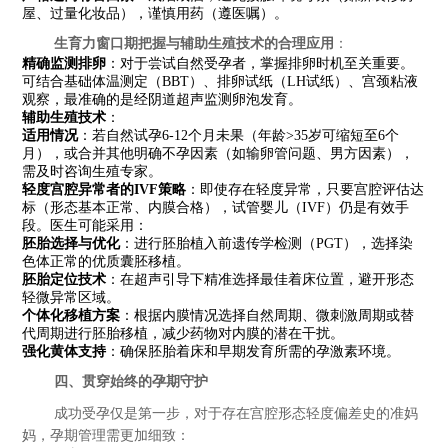
屋、过量化妆品），谨慎用药（遵医嘱）。
生育力窗口期把握与辅助生殖技术的合理应用
：
精确监测排卵
：对于尝试自然受孕者，掌握排卵时机至关重要。
可结合基础体温测定（BBT）、排卵试纸（LH试纸）、宫颈粘液
观察，最准确的是经阴道超声监测卵泡发育。
辅助生殖技术
：
适用情况
：若自然试孕6-12个月未果（年龄>35岁可缩短至6个
月），或合并其他明确不孕因素（如输卵管问题、男方因素），
需及时咨询生殖专家。
轻度宫腔异常者的IVF策略
：即使存在轻度异常，只要宫腔评估达
标（形态基本正常、内膜合格），试管婴儿（IVF）仍是有效手
段。医生可能采用：
胚胎选择与优化
：进行胚胎植入前遗传学检测（PGT），选择染
色体正常的优质囊胚移植。
胚胎定位技术
：在超声引导下精准选择最佳着床位置，避开形态
轻微异常区域。
个体化移植方案
：根据内膜情况选择自然周期、微刺激周期或替
代周期进行胚胎移植，减少药物对内膜的潜在干扰。
强化黄体支持
：确保胚胎着床和早期发育所需的孕激素环境。
四、贯穿始终的孕期守护
成功受孕仅是第一步，对于存在宫腔形态轻度偏差史的准妈
妈，孕期管理需更加细致：