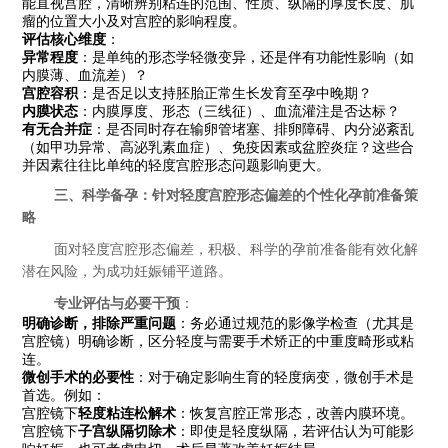
能直视宫腔，清晰辨别粘连的范围、性质、纵隔的厚度长度、肌
瘤的位置大小及对宫腔的影响程度。
评估核心维度
：
异常程度
：是单纯的形态学轻微变异，还是伴有功能性影响（如
内膜薄、血流差）？
宫腔容积
：是否足以支持胚胎正常生长发育至孕中晚期？
内膜状态
：内膜厚度、形态（三线征）、血流灌注是否达标？
有无合并症
：是否同时存在输卵管堵塞、排卵障碍、内分泌紊乱
（如甲功异常、高泌乳素血症）、免疫因素或盆腔炎症？这些合
并因素往往比单纯的轻度宫腔形态问题影响更大。
三、科学备孕：针对轻度宫腔形态偏差的个性化孕前准备策
略
面对轻度宫腔形态偏差，积极、科学的孕前准备能有效化解
潜在风险，为成功妊娠铺平道路。
专业评估与必要干预
：
明确诊断，排除严重问题
：务必通过规范的影像学检查（尤其是
宫腔镜）明确诊断，区分轻度与需要手术矫正的中重度畸形或粘
连。
微创手术的必要性
：对于确定影响生育的轻度病变，微创手术是
首选。例如：
宫腔镜下
轻度粘连松解术
：恢复宫腔正常形态，改善内膜环境。
宫腔镜下
子宫纵隔切除术
：即使是轻度纵隔，若评估认为可能影