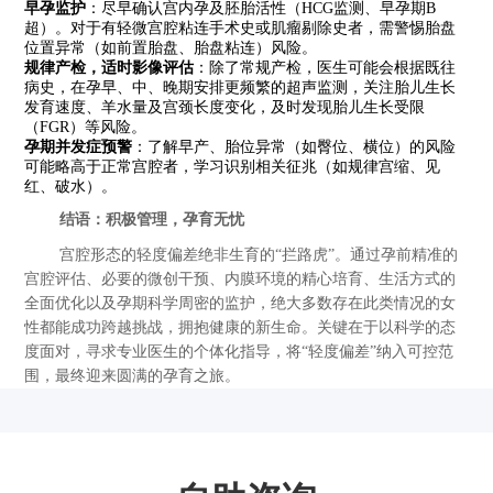
早孕监护
：尽早确认宫内孕及胚胎活性（HCG监测、早孕期B
超）。对于有轻微宫腔粘连手术史或肌瘤剔除史者，需警惕胎盘
位置异常（如前置胎盘、胎盘粘连）风险。
规律产检，适时影像评估
：除了常规产检，医生可能会根据既往
病史，在孕早、中、晚期安排更频繁的超声监测，关注胎儿生长
发育速度、羊水量及宫颈长度变化，及时发现胎儿生长受限
（FGR）等风险。
孕期并发症预警
：了解早产、胎位异常（如臀位、横位）的风险
可能略高于正常宫腔者，学习识别相关征兆（如规律宫缩、见
红、破水）。
结语：积极管理，孕育无忧
宫腔形态的轻度偏差绝非生育的“拦路虎”。通过孕前精准的
宫腔评估、必要的微创干预、内膜环境的精心培育、生活方式的
全面优化以及孕期科学周密的监护，绝大多数存在此类情况的女
性都能成功跨越挑战，拥抱健康的新生命。关键在于以科学的态
度面对，寻求专业医生的个体化指导，将“轻度偏差”纳入可控范
围，最终迎来圆满的孕育之旅。