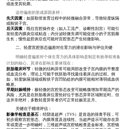
或改变其轮廓。
这些偏差的形成原因多样：
先天因素
：如苗勒管发育过程中的轻微融合异常，导致轻度纵隔
或鞍状子宫。
后天因素
：既往宫腔操作史（如人工流产、诊断性刮宫）可能引
发轻度内膜炎症或粘连；内分泌轻微失调可能促使小的子宫肌瘤
生长；慢性盆腔炎症也可能对宫腔形态产生轻微影响。
二、轻度宫腔形态偏差对生育力的潜在影响与评估关键
明确轻度偏差对个体生育力的具体影响是制定有效孕前准备
计划的核心。其潜在影响主要体现在：
胚胎着床环节
：轻微的结构异常可能局部改变子宫内膜的平整度
或血流分布，理论上可能干扰胚胎寻找最佳着床点的过程。例
如，轻度纵隔顶端或鞍状子宫凹陷处的内膜可能相对薄弱或血供
略差。
早期妊娠维持
：极轻微的宫腔形态改变可能略微增加早期流产的
风险，尤其是在胚胎着床位置恰好位于形态异常区域附近时。但
这并非绝对，多数轻度异常者仍可正常妊娠至足月。
关键在于精准评估：
影像学检查是基石
：经阴道超声（TVS）是首选的筛查手段，可
初步观察宫腔形态、内膜厚度及连续性。当超声提示可能存在异
常或需进一步明确时，三维超声或宫腔镜检查是金标准。宫腔镜