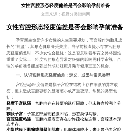
女性宫腔形态轻度偏差是否会影响孕前准备
文章来源：视野分类指南网
女性宫腔形态轻度偏差是否会影响孕前准备
孕育新生命是许多女性的人生重要规划，而宫腔作为胎儿成
长的“摇篮”，其形态健康备受关注。当孕前检查提示存在宫腔形
态轻度偏差时，不少女性会担忧：这是否意味着孕育之路将困难
重重？实际上，轻度宫腔形态异常对妊娠的影响需科学审视，合
理的孕前准备能显著提升成功妊娠并诞育健康宝宝的机会。
一、认识宫腔形态轻度偏差：定义、成因与常见类型
宫腔形态轻度偏差是指子宫腔在结构上存在细微的异常改
变，但未造成宫腔容积的显著缩小或严重变形。常见的类型包
括：
轻度子宫纵隔
：宫腔内存在较薄的纵行隔膜，但未将宫腔完全分
隔。
鞍状子宫
：子宫底部呈现轻微凹陷，形态类似马鞍。
宫腔轻度粘连
：宫腔内膜表面存在少许疏松粘连带，宫腔基本形
态尚存。
小型粘膜下肌瘤或肌壁间肌瘤
：肌瘤体积较小，未明显凸向宫腔