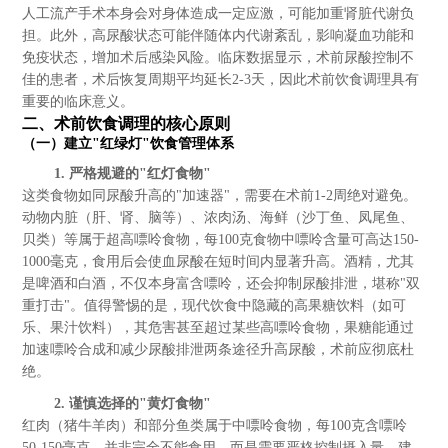
人工流产手术本身会对身体造成一定应激，可能加重肾脏代谢负
担。此外，高尿酸状态可能伴随体内代谢紊乱，影响凝血功能和
免疫状态，增加术后感染风险。临床数据显示，术前尿酸控制不
佳的患者，术后恢复周期平均延长2-3天，因此术前饮食调理具有
重要的临床意义。
二、术前饮食调理的核心原则
（一）建立"红绿灯"饮食管理体系
1. 严格规避的"红灯食物"
这类食物如同尿酸升高的"加速器"，需要在术前1-2周绝对避免。
动物内脏（肝、肾、脑等）、浓肉汤、海鲜（沙丁鱼、凤尾鱼、
贝类）等属于超高嘌呤食物，每100克食物中嘌呤含量可高达150-
1000毫克，食用后会使血尿酸在短时间内显著升高。酒精，尤其
是啤酒和白酒，不仅本身富含嘌呤，还会抑制尿酸排泄，堪称"双
重打击"。值得警惕的是，现代饮食中隐藏的高果糖饮料（如可
乐、果汁饮料），其危害甚至超过某些高嘌呤食物，果糖能通过
加速嘌呤合成和减少尿酸排泄两条途径升高尿酸，术前应彻底杜
绝。
2. 谨慎选择的"黄灯食物"
红肉（猪牛羊肉）和部分鱼类属于中嘌呤食物，每100克含嘌呤
50-150毫克，并非完全不能食用，而是需要严格控制摄入量。建