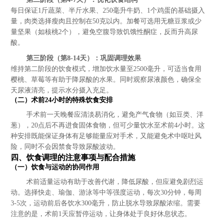
每日保证1斤蔬菜、半斤水果、250毫升牛奶、1个鸡蛋的基础摄入
量，肉类选择瘦肉且控制在50克以内。加餐可选用无糖豆浆或少
量坚果（如核桃2个），避免空腹导致饥饿性酮症，反而升高尿
酸。
第三阶段（第8-14天）：巩固调理效果
维持第二阶段的饮食模式，增加饮水量至2500毫升，可适当食用
樱桃、草莓等有助于降尿酸的水果。同时观察尿液颜色，确保全
天尿液清亮，提示水分摄入充足。
（二）术前24小时的特殊饮食安排
手术前一天晚餐应清淡易消化，避免产气食物（如豆类、洋
葱），20点后不再进食固体食物，但可少量饮水至术前4小时。这
种安排既能保证身体有足够能量应对手术，又能避免术中呕吐风
险，同时不会因禁食导致尿酸波动。
四、饮食调理的注意事项与配合措施
（一）饮食与运动的协同作用
术前适量运动有助于改善代谢，降低尿酸，但应避免剧烈运
动。选择快走、瑜伽、游泳等中等强度运动，每次30分钟，每周
3-5次，运动前后各饮水300毫升，防止脱水导致尿酸浓缩。需要
注意的是，术前1天应暂停运动，让身体处于良好休息状态。