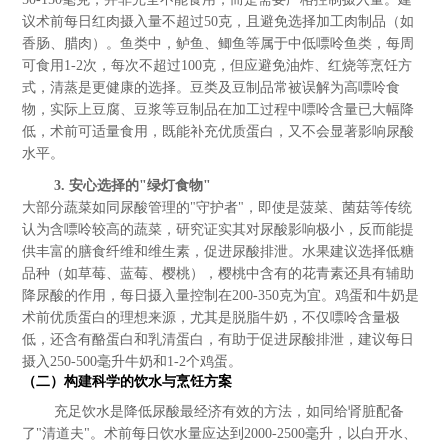
议术前每日红肉摄入量不超过50克，且避免选择加工肉制品（如
香肠、腊肉）。鱼类中，鲈鱼、鲫鱼等属于中低嘌呤鱼类，每周
可食用1-2次，每次不超过100克，但应避免油炸、红烧等烹饪方
式，清蒸是更健康的选择。豆类及豆制品常被误解为高嘌呤食
物，实际上豆腐、豆浆等豆制品在加工过程中嘌呤含量已大幅降
低，术前可适量食用，既能补充优质蛋白，又不会显著影响尿酸
水平。
3. 安心选择的"绿灯食物"
大部分蔬菜如同尿酸管理的"守护者"，即使是菠菜、菌菇等传统
认为含嘌呤较高的蔬菜，研究证实其对尿酸影响极小，反而能提
供丰富的膳食纤维和维生素，促进尿酸排泄。水果建议选择低糖
品种（如草莓、蓝莓、樱桃），樱桃中含有的花青素还具有辅助
降尿酸的作用，每日摄入量控制在200-350克为宜。鸡蛋和牛奶是
术前优质蛋白的理想来源，尤其是脱脂牛奶，不仅嘌呤含量极
低，还含有酪蛋白和乳清蛋白，有助于促进尿酸排泄，建议每日
摄入250-500毫升牛奶和1-2个鸡蛋。
（二）构建科学的饮水与烹饪方案
充足饮水是降低尿酸最经济有效的方法，如同给肾脏配备
了"清道夫"。术前每日饮水量应达到2000-2500毫升，以白开水、