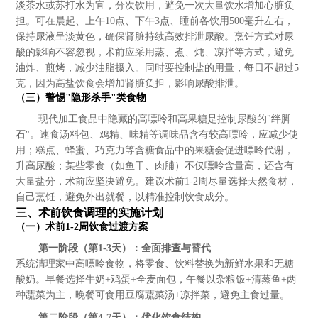
淡茶水或苏打水为宜，分次饮用，避免一次大量饮水增加心脏负
担。可在晨起、上午10点、下午3点、睡前各饮用500毫升左右，
保持尿液呈淡黄色，确保肾脏持续高效排泄尿酸。烹饪方式对尿
酸的影响不容忽视，术前应采用蒸、煮、炖、凉拌等方式，避免
油炸、煎烤，减少油脂摄入。同时要控制盐的用量，每日不超过5
克，因为高盐饮食会增加肾脏负担，影响尿酸排泄。
（三）警惕"隐形杀手"类食物
现代加工食品中隐藏的高嘌呤和高果糖是控制尿酸的"绊脚
石"。速食汤料包、鸡精、味精等调味品含有较高嘌呤，应减少使
用；糕点、蜂蜜、巧克力等含糖食品中的果糖会促进嘌呤代谢，
升高尿酸；某些零食（如鱼干、肉脯）不仅嘌呤含量高，还含有
大量盐分，术前应坚决避免。建议术前1-2周尽量选择天然食材，
自己烹饪，避免外出就餐，以精准控制饮食成分。
三、术前饮食调理的实施计划
（一）术前1-2周饮食过渡方案
第一阶段（第1-3天）：全面排查与替代
系统清理家中高嘌呤食物，将零食、饮料替换为新鲜水果和无糖
酸奶。早餐选择牛奶+鸡蛋+全麦面包，午餐以杂粮饭+清蒸鱼+两
种蔬菜为主，晚餐可食用豆腐蔬菜汤+凉拌菜，避免主食过量。
第二阶段（第4-7天）：优化饮食结构