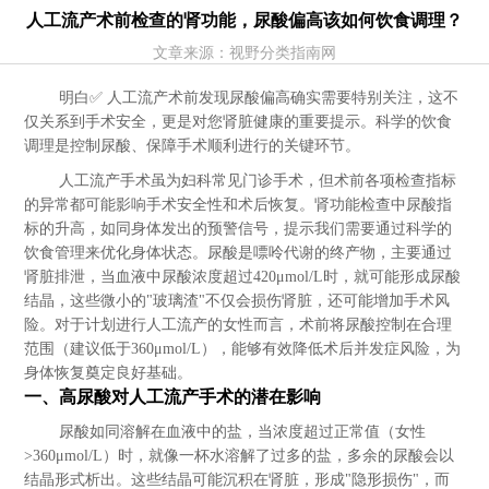
人工流产术前检查的肾功能，尿酸偏高该如何饮食调理？
文章来源：视野分类指南网
明白✅ 人工流产术前发现尿酸偏高确实需要特别关注，这不
仅关系到手术安全，更是对您肾脏健康的重要提示。科学的饮食
调理是控制尿酸、保障手术顺利进行的关键环节。
人工流产手术虽为妇科常见门诊手术，但术前各项检查指标
的异常都可能影响手术安全性和术后恢复。肾功能检查中尿酸指
标的升高，如同身体发出的预警信号，提示我们需要通过科学的
饮食管理来优化身体状态。尿酸是嘌呤代谢的终产物，主要通过
肾脏排泄，当血液中尿酸浓度超过420μmol/L时，就可能形成尿酸
结晶，这些微小的"玻璃渣"不仅会损伤肾脏，还可能增加手术风
险。对于计划进行人工流产的女性而言，术前将尿酸控制在合理
范围（建议低于360μmol/L），能够有效降低术后并发症风险，为
身体恢复奠定良好基础。
一、高尿酸对人工流产手术的潜在影响
尿酸如同溶解在血液中的盐，当浓度超过正常值（女性
>360μmol/L）时，就像一杯水溶解了过多的盐，多余的尿酸会以
结晶形式析出。这些结晶可能沉积在肾脏，形成"隐形损伤"，而