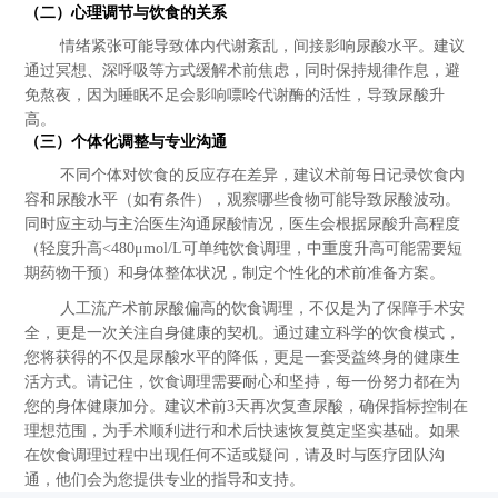
（二）心理调节与饮食的关系
情绪紧张可能导致体内代谢紊乱，间接影响尿酸水平。建议
通过冥想、深呼吸等方式缓解术前焦虑，同时保持规律作息，避
免熬夜，因为睡眠不足会影响嘌呤代谢酶的活性，导致尿酸升
高。
（三）个体化调整与专业沟通
不同个体对饮食的反应存在差异，建议术前每日记录饮食内
容和尿酸水平（如有条件），观察哪些食物可能导致尿酸波动。
同时应主动与主治医生沟通尿酸情况，医生会根据尿酸升高程度
（轻度升高<480μmol/L可单纯饮食调理，中重度升高可能需要短
期药物干预）和身体整体状况，制定个性化的术前准备方案。
人工流产术前尿酸偏高的饮食调理，不仅是为了保障手术安
全，更是一次关注自身健康的契机。通过建立科学的饮食模式，
您将获得的不仅是尿酸水平的降低，更是一套受益终身的健康生
活方式。请记住，饮食调理需要耐心和坚持，每一份努力都在为
您的身体健康加分。建议术前3天再次复查尿酸，确保指标控制在
理想范围，为手术顺利进行和术后快速恢复奠定坚实基础。如果
在饮食调理过程中出现任何不适或疑问，请及时与医疗团队沟
通，他们会为您提供专业的指导和支持。